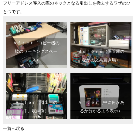
フリーアドレス導入の際のネックとなる引出しを撤去するワザのひ
とつです。
Ａｆｔｅｒ（コピー機の
脇のワーキングスペー
Ｂｅｆｏｒｅ（保管庫の
ス）
なかの文具置き場）
Ａｆｔｅｒ（引出しの
Ａｆｔｅｒ（中に何があ
中、収納例）
るか分かるよう表示）
一覧へ戻る