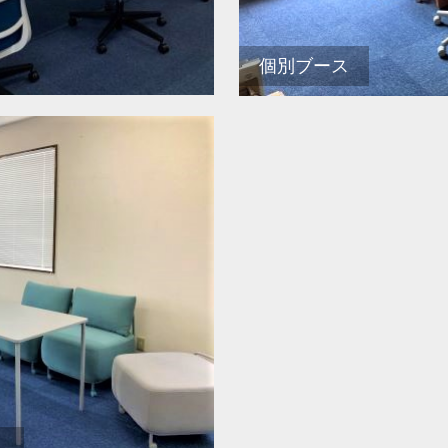
個別ブース
ス