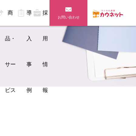
商
導
採
お問い合わせ
品・
入
用
サー
事
情
ビス
例
報