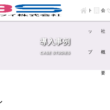
ト
会
ッ
社
導入事例
プ
概
CASE STUDIES
要
ル